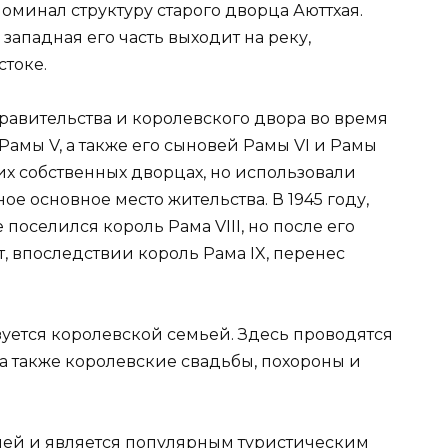
минал структуру старого дворца Аюттхая.
ападная его часть выходит на реку,
стоке.
авительства и королевского двора во время
амы V, а также его сыновей Рамы VI и Рамы
оих собственных дворцах, но использовали
е основное место жительства. В 1945 году,
поселился король Рама VIII, но после его
т, впоследствии король Рама IX, перенес
ется королевской семьей. Здесь проводятся
 также королевские свадьбы, похороны и
лей и является популярным туристическим