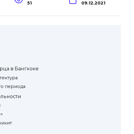
51
09.12.2021
рца в Бангкоке
тектура
го периода
ельности
в
е»
рикит