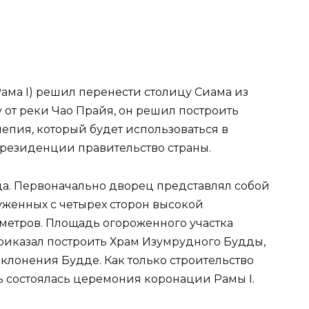
ама I) решил перенести столицу Сиама из
у от реки Чао Прайя, он решил построить
пия, который будет использоваться в
резиденции правительство страны.
ода. Первоначально дворец представлял собой
уженных с четырех сторон высокой
метров. Площадь огороженного участка
приказал построить Храм Изумрудного Будды,
клонения Будде. Как только строительство
сь состоялась церемония коронации Рамы I.