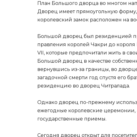
План Большого дворца во многом напо
Дворец имеет прямоугольную форму, з
королевский замок расположен на во
Большой дворец был резиденцией пр
правления королей Чакри до короля Р
VII, которые предпочитали жить в св
Большой дворец в качестве собственно
вернувшись из-за границы, во дворце 
загадочной смерти год спустя его бра
резиденцию во дворец Читралада.
Однако дворец по-прежнему использу
ежегодные королевские церемонии, а
государственные приемы.
Сегодня дворец открыт для посетите