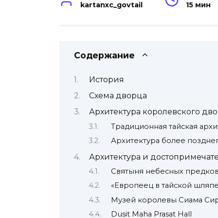
kartanxc_govtail
15 мин
Содержание
История
Схема дворца
Архитектура королевского дво
Традиционная тайская архи
Архитектура более поздне
Архитектура и достопримечат
Святыня небесных предко
«Европеец в тайской шляп
Музей королевы Сиама Си
Dusit Maha Prasat Hall