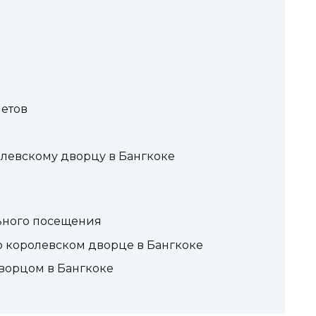
летов
левскому дворцу в Бангкоке
ьного посещения
о королевском дворце в Бангкоке
ворцом в Бангкоке